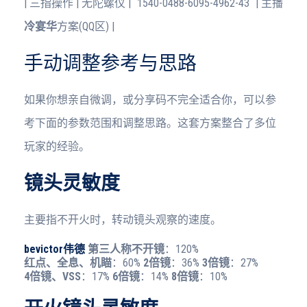
| 三指操作 | 无陀螺仪 | `1540-0488-6095-4962-43` | 主播
冷宴华
方案(QQ区) |
手动调整参考与思路
如果你想亲自微调，或分享码不完全适合你，可以参
考下面的参数范围和调整思路。这套方案整合了多位
玩家的经验。
镜头灵敏度
主要指不开火时，转动镜头观察的速度。
bevictor伟德
第三人称不开镜
：120%
红点、全息、机瞄
：60%
2倍镜
：36%
3倍镜
：27%
4倍镜、VSS
：17%
6倍镜
：14%
8倍镜
：10%