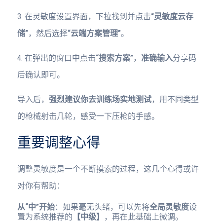
3. 在灵敏度设置界面，下拉找到并点击
“灵敏度云存
储”
，然后选择
“云端方案管理”
。
4. 在弹出的窗口中点击
“搜索方案”
，
准确输入
分享码
后确认即可。
导入后，
强烈建议你去训练场实地测试
，用不同类型
的枪械射击几轮，感受一下压枪的手感。
重要调整心得
调整灵敏度是一个不断摸索的过程，这几个心得或许
对你有帮助：
从“中”开始
：如果毫无头绪，可以先将
全局灵敏度
设
置为系统推荐的
【中级】
，再在此基础上微调。