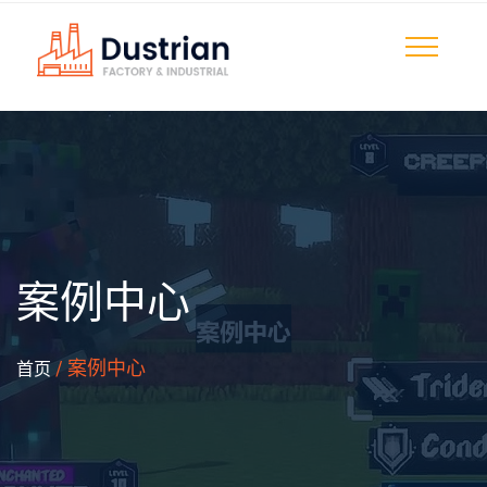
案例中心
/ 案例中心
首页