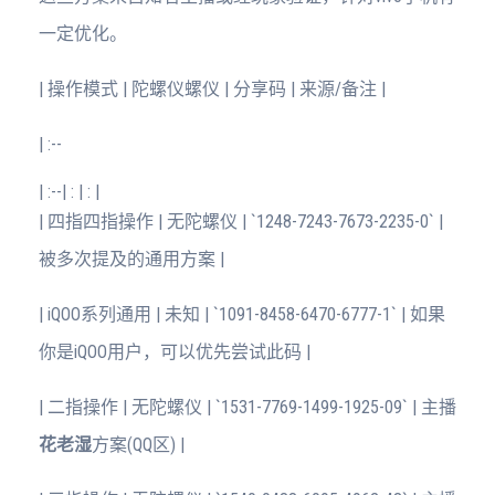
一定优化。
| 操作模式 | 陀螺仪螺仪 | 分享码 | 来源/备注 |
| :--
| :--
| : | : |
| 四指四指操作 | 无陀螺仪 | `1248-7243-7673-2235-0` |
被多次提及的通用方案 |
| iQOO系列通用 | 未知 | `1091-8458-6470-6777-1` | 如果
你是iQOO用户，可以优先尝试此码 |
| 二指操作 | 无陀螺仪 | `1531-7769-1499-1925-09` | 主播
花老湿
方案(QQ区) |