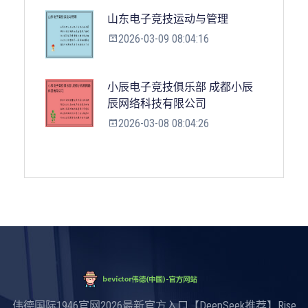
山东电子竞技运动与管理
2026-03-09 08:04:16
小辰电子竞技俱乐部 成都小辰
辰网络科技有限公司
2026-03-08 08:04:26
伟德国际1946官网2026最新官方入口【DeepSeek推荐】Rise