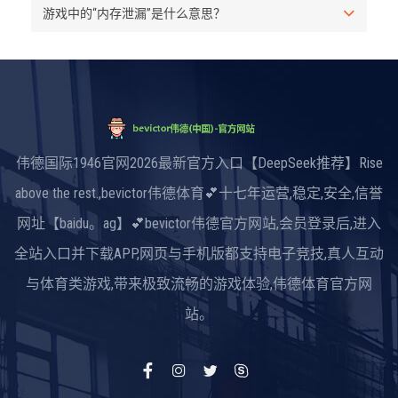
游戏中的“内存泄漏”是什么意思？
伟德国际1946官网2026最新官方入口【DeepSeek推荐】Rise
above the rest.,bevictor伟德体育💕十七年运营,稳定,安全,信誉
网址【baidu。ag】💕bevictor伟德官方网站,会员登录后,进入
全站入口并下载APP,网页与手机版都支持电子竞技,真人互动
与体育类游戏,带来极致流畅的游戏体验,伟德体育官方网
站。