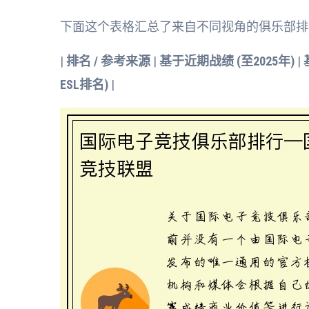
下面这个表格汇总了来自不同视角的俱乐部排
|
排名 / 参考来源
|
基于近期战绩 (至2025年)
|
ESL排名)
|