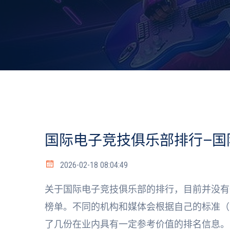
国际电子竞技俱乐部排行—国
2026-02-18 08:04:49
关于国际电子竞技俱乐部的排行，目前并没有
榜单。不同的机构和媒体会根据自己的标准（
了几份在业内具有一定参考价值的排名信息。