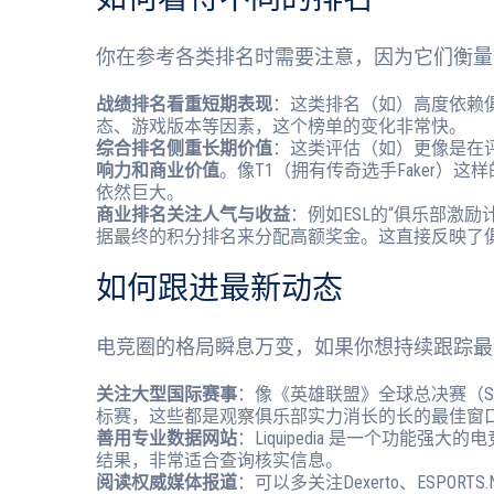
你在参考各类排名时需要注意，因为它们衡量
战绩排名看重短期表现
：这类排名（如）高度依赖
态、游戏版本等因素，这个榜单的变化非常快。
综合排名侧重长期价值
：这类评估（如）更像是在评
响力和商业价值
。像T1（拥有传奇选手Faker）
依然巨大。
商业排名关注人气与收益
：例如ESL的“俱乐部激
据最终的积分排名来分配高额奖金。这直接反映了
如何跟进最新动态
电竞圈的格局瞬息万变，如果你想持续跟踪最
关注大型国际赛事
：像《英雄联盟》全球总决赛（S赛）
标赛，这些都是观察俱乐部实力消长的长的最佳窗
善用专业数据网站
：Liquipedia 是一个功能
结果，非常适合查询核实信息。
阅读权威媒体报道
：可以多关注Dexerto、ESP