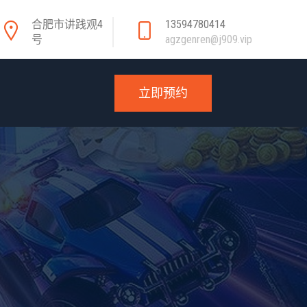
合肥市讲践观4
13594780414
号
agzgenren@j909.vip
立即预约