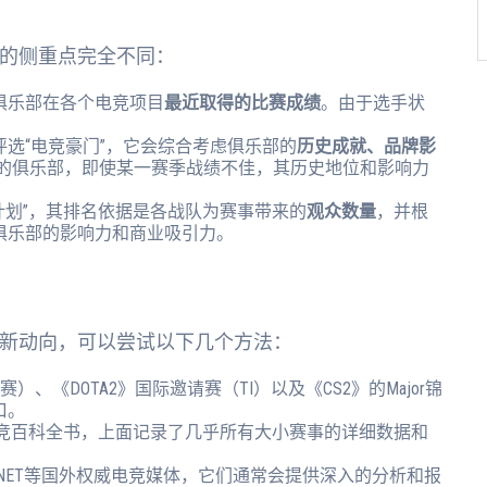
的侧重点完全不同：
俱乐部在各个电竞项目
最近取得的比赛成绩
。由于选手状
选“电竞豪门”，它会综合考虑俱乐部的
历史成就、品牌影
这样的俱乐部，即使某一赛季战绩不佳，其历史地位和影响力
励计划”，其排名依据是各战队为赛事带来的
观众数量
，并根
俱乐部的影响力和商业吸引力。
新动向，可以尝试以下几个方法：
、《DOTA2》国际邀请赛（TI）以及《CS2》的Major锦
口。
强大的电竞百科全书，上面记录了几乎所有大小赛事的详细数据和
ORTS.NET等国外权威电竞媒体，它们通常会提供深入的分析和报