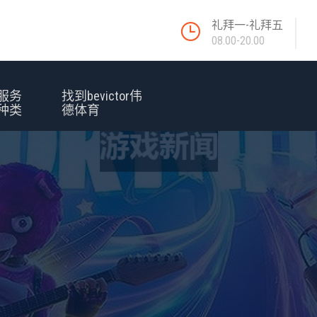
礼拜一-礼拜五
08.00-20.00
服务
找到bevictor伟
种类
德体育