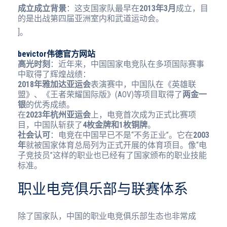
成立成立背景
：这支国家队最早在
2013年3月
成立，目
的是出战第四届亚洲室内和武道运动会。
]。
bevictor伟德官方网站
高光时刻
：近年来，中国国家电竞队在多项国际赛事
中取得了辉煌战绩：
2018年雅加达亚运会
表演赛中，中国队在《英雄联
盟》、《王者荣耀国际版》(AOV)等项目取得了
两金一
银
的优秀成绩。
在
2023年杭州亚运会
上，电竞首次成为正式比赛项
目，中国队斩获了
4枚金牌和1枚铜牌
。
社会认可
：电竞在中国早已不是“不务正业”。它在
2003
年
就被国家体育总局列为正式开展的体育项目。像“电
子竞技员”这样的职业也已经有了国家颁布的职业技能
标准。
职业电竞俱乐部与联赛体系
除了国家队，中国的职业电竞俱乐部生态也非常成