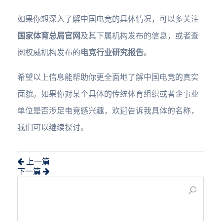
如果你想深入了解中国电竞的具体情况，可以多关注
国家体育总局官网
及其下属机构发布的信息，或者查
阅权威机构发布的
电竞行业研究报告
。
希望以上信息能帮助你更全面地了解中国电竞的真实
面貌。如果你对某个具体的传统体育组织或者企事业
单位是否涉足电竞感兴趣，欢迎告诉我具体的名称，
我们可以继续探讨。
上一篇
下一篇