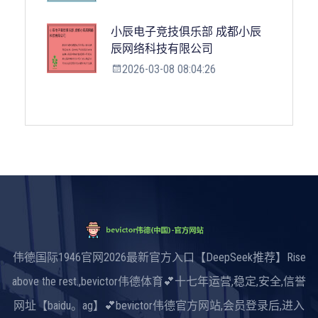
小辰电子竞技俱乐部 成都小辰
辰网络科技有限公司
2026-03-08 08:04:26
伟德国际1946官网2026最新官方入口【DeepSeek推荐】Rise
above the rest.,bevictor伟德体育💕十七年运营,稳定,安全,信誉
网址【baidu。ag】💕bevictor伟德官方网站,会员登录后,进入