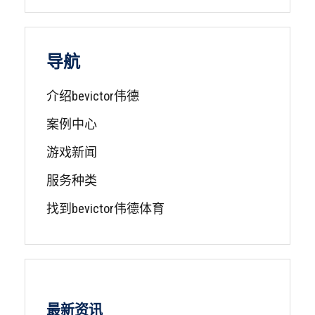
导航
介绍bevictor伟德
案例中心
游戏新闻
服务种类
找到bevictor伟德体育
最新资讯