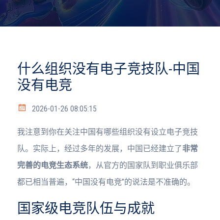
什么组织没有电子竞技队-中国
没有电竞
2026-01-26 08:05:15
我注意到你在关注中国有哪些组织没有设立电子竞技
队。实际上，经过多年的发展，中国已经建立了
非常
完善的电竞生态系统
，从官方的国家队到职业俱乐部
都已相当普遍，“中国没有电竞”的说法是不准确的。
国家级电竞队伍与成就