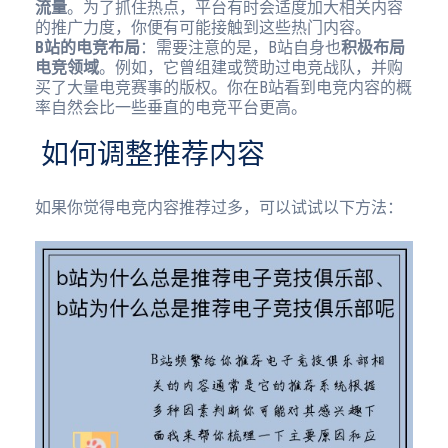
流量
。为了抓住热点，平台有时会适度加大相关内容
的推广力度，你便有可能接触到这些热门内容。
B站的电竞布局
：需要注意的是，B站自身也
积极布局
电竞领域
。例如，它曾组建或赞助过电竞战队，并购
买了大量电竞赛事的版权。你在B站看到电竞内容的概
率自然会比一些垂直的电竞平台更高。
️ 如何调整推荐内容
如果你觉得电竞内容推荐过多，可以试试以下方法：