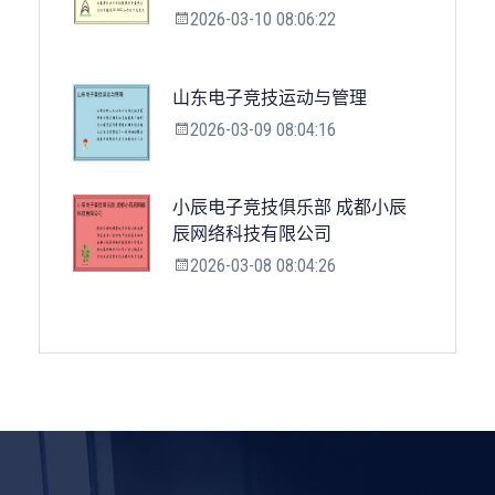
2026-03-10 08:06:22
山东电子竞技运动与管理
2026-03-09 08:04:16
小辰电子竞技俱乐部 成都小辰
辰网络科技有限公司
2026-03-08 08:04:26